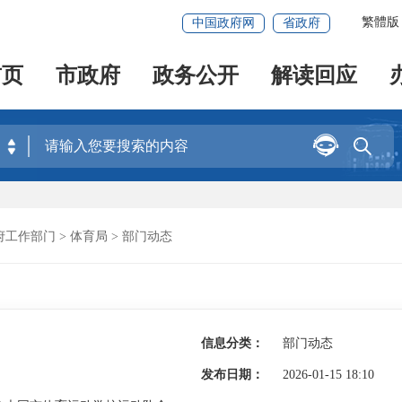
繁體版
中国政府网
省政府
首页
市政府
政务公开
解读回应


府工作部门
>
体育局
>
部门动态
信息分类：
部门动态
发布日期：
2026-01-15 18:10