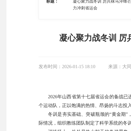
标题：
凝心聚力战冬训 厉兵秣马淬锋
力冲刺省运会
凝心聚力战冬训 厉
发布时间：
2026-01-15 18:10
来源：
大
2026年山西省第十七届省运会的备战
个运动队，正以饱满的热情、昂扬的斗志投
冬训是夯实基础、突破瓶颈的“黄金期”
际情况，组织教练团队制定了科学系统的冬