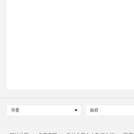
市委
政府