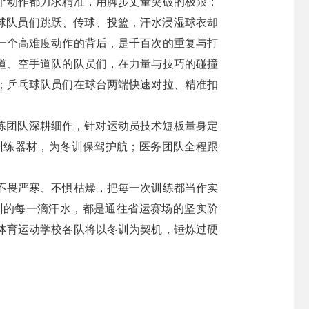
个动作都力求精准，用脚步丈量突破的极限；
球队员们跳跃、传球、投篮，汗水浸湿球衣却
一个高难度动作的背后，是千百次的重复与打
道、空手道队的队员们，在力量与技巧的碰撞
；乒乓球队员们在球台两端快速对拉、精准扣
。
练团队深耕细作，针对运动员技术短板量身定
训练器材，为冬训保驾护航；医务团队全程跟
不畏严寒、不惧枯燥，把每一次训练都当作实
训的每一滴汗水，都是通往省运赛场的坚实阶
市体育运动学校各队将以冬训为契机，锤炼过硬