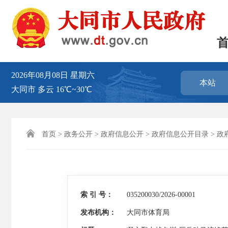
2026年08月08日
星期六
本站
大同市
多云
16℃~30℃

首页
>
政务公开
>
政府信息公开
>
政府信息公开目录
>
政
索 引 号：
035200030/2026-00001
发布机构：
大同市体育局