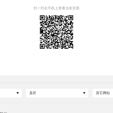
扫一扫在手机上查看当前页面
县区
其它网站