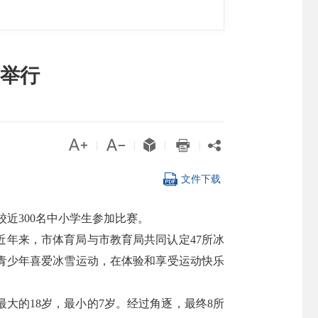
赛举行





|
|
|
|

文件下载
校近300名中小学生参加比赛。
。近年来，市体育局与市教育局共同认定47所冰
青少年喜爱冰雪运动，在体验和享受运动快乐
大的18岁，最小的7岁。经过角逐，最终8所