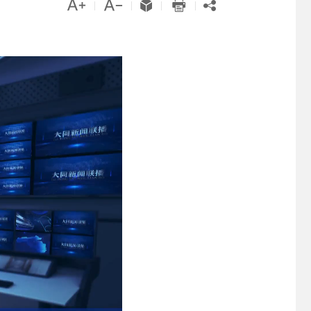





|
|
|
|