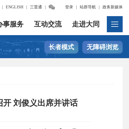

|
ENGLISH
|
三晋通
|
登录
|
站群导航
|
政务新媒体
办事服务
互动交流
走进大同
长者模式
无障碍浏览
开 刘俊义出席并讲话