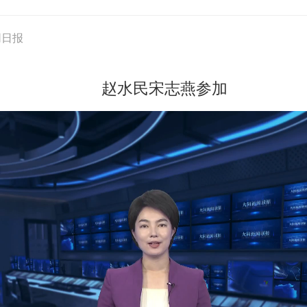
同日报
赵水民宋志燕参加