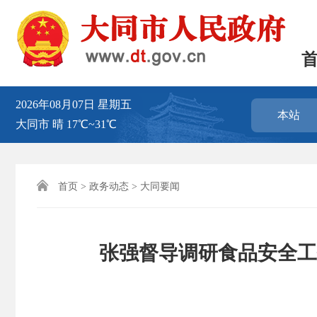
2026年08月07日
星期五
本站
大同市
晴
17℃~31℃

首页
>
政务动态
>
大同要闻
张强督导调研食品安全工