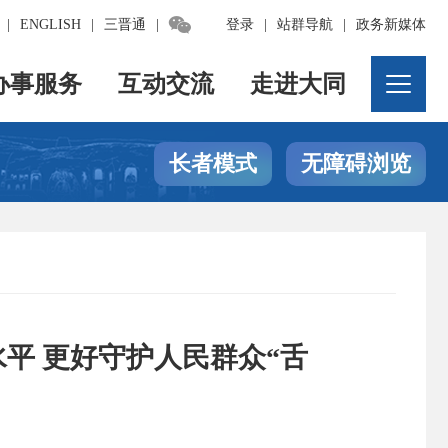

|
ENGLISH
|
三晋通
|
登录
|
站群导航
|
政务新媒体
办事服务
互动交流
走进大同
长者模式
无障碍浏览
平 更好守护人民群众“舌