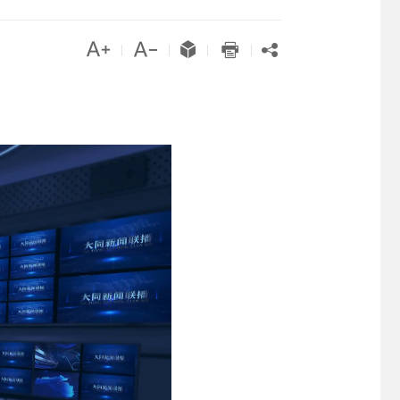





|
|
|
|