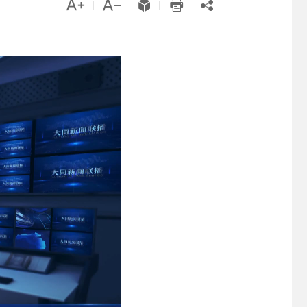





|
|
|
|