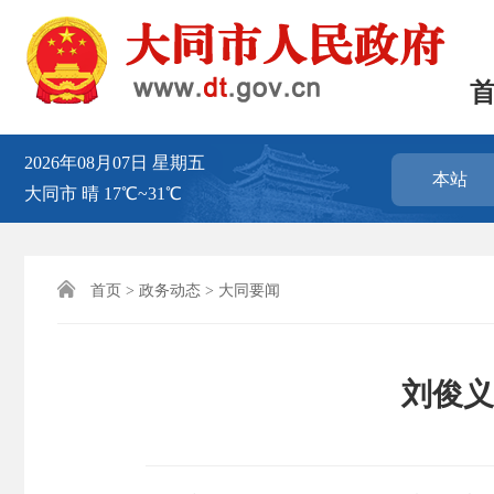
2026年08月07日
星期五
本站
大同市
晴
17℃~31℃

首页
>
政务动态
>
大同要闻
刘俊义