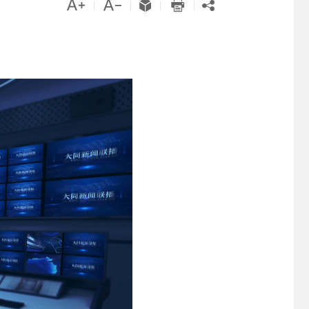





|
|
|
|