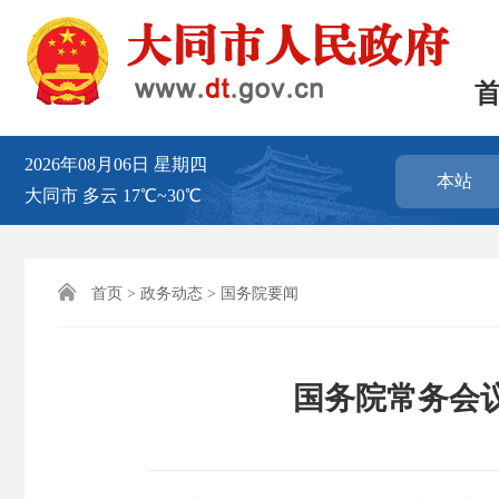
2026年08月06日
星期四
本站
大同市
多云
17℃~30℃

首页
>
政务动态
>
国务院要闻
国务院常务会