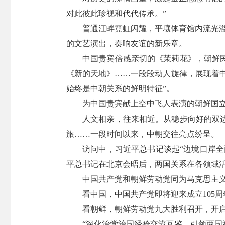
对此彼此珍视和代代传承。”
普通江畔霓虹闪耀，平壤体育馆内流光
的文艺演出，奏响友谊的新乐章。
中国贵宾倍感亲切的《茉莉花》，朝鲜
《新的天地》……一段段动人旋律，展现着中
始终是中朝关系的鲜明特征”。
为中国贵宾献上空中飞人表演的朝鲜国
人文相亲，往来相近。从稳步向好的双
旅……一段时间以来，中朝交往亮点纷呈。
访问中，习近平总书记谈起“边境口岸全
平总书记在北京会晤后，两国关系在各领域活
中国共产党和朝鲜劳动党同为马克思主
看中国，中国共产党即将迎来成立105
看朝鲜，朝鲜劳动党九大胜利召开，开
“深化治党治国经验交流互鉴，引领两国