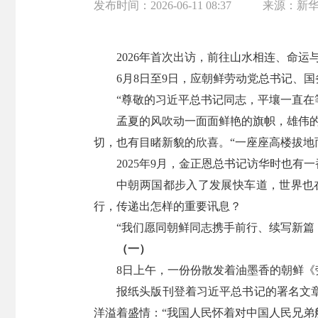
发布时间：
2026-06-11 08:37
来源：
新
2026年首次出访，前往山水相连、命
6月8日至9日，应朝鲜劳动党总书记、
“尊敬的习近平总书记同志，平壤一直在
孟夏的风吹动一面面鲜艳的旗帜，雄伟
切，也有目睹新貌的欣喜。“一座座高楼拔地
2025年9月，金正恩总书记访华时也有
中朝两国都步入了发展快车道，世界也
行，传递出怎样的重要讯息？
“我们愿同朝鲜同志携手前行、续写新篇
（一）
8日上午，一份份散发着油墨香的朝鲜《
报纸头版刊登着习近平总书记的署名文
洋溢着盛情：“我国人民怀着对中国人民兄弟