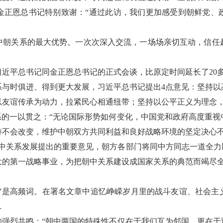
金正恩总书记特别致谢：“通过此访，我们更加感受到朝鲜党、
中朝关系的最大优势。一次次深入交流，一场场亲切互动，信任
习近平总书记同金正恩总书记的正式会谈，比原定时间延长了20
系与时俱进、得到更大发展，习近平总书记提出4点意见：坚持以
以友谊传承为动力，拉紧民心相通纽带；坚持以公平正义为理念
系的一以贯之：“无论国际形势如何变化，中国党和政府高度重
持不会改变，维护中朝双方共同利益和良好战略环境的坚定决心不
中关系发展提出的重要意见，朝方各部门将同中方同志一道全力
大的第一战略事业，为把朝中关系建设成国家关系的典范而竭尽全
统”是高频词。在署名文章中追忆峥嵘岁月里的战斗友谊、社会
…
的强烈共鸣：“朝中两国的特殊性不仅在于我们互为邻国，更在于