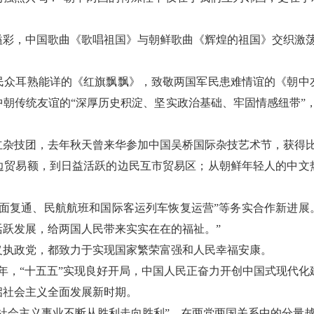
溢彩，中国歌曲《歌唱祖国》与朝鲜歌曲《辉煌的祖国》交织激荡
民众耳熟能详的《红旗飘飘》，致敬两国军民患难情谊的《朝中
朝传统友谊的“深厚历史积淀、坚实政治基础、牢固情感纽带”
立杂技团，去年秋天曾来华参加中国吴桥国际杂技艺术节，获得
边贸易额，到日益活跃的边民互市贸易区；从朝鲜年轻人的中文
面复通、民航航班和国际客运列车恢复运营”等务实合作新进展
跃发展，给两国人民带来实实在在的福祉。”
义执政党，都致力于实现国家繁荣富强和人民幸福安康。
周年，“十五五”实现良好开局，中国人民正奋力开创中国式现代化
启社会主义全面发展新时期。
社会主义事业不断从胜利走向胜利”，在两党两国关系中的分量