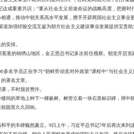
记达成重要共识：“要从社会主义前途命运的战略高度，把握时
心相通，推动中朝关系高水平发展，携手开辟两国社会主义事业更
际渠道加强经验交流互鉴为朝方社会主义建设事业发展提供宝贵助
长的安排。
郁郁葱葱的锦绣山地区，金正恩总书记多次前往视察。朝党开启党
00多名学员正在学习“朝鲜劳动党对外政策”课程中“与社会主
》的署名文章。
授课，不时颔首赞许。
楼间的草地上种下一棵枞树。树旁立着一块石质标识碑，用中朝
在校园里久久回响。
和平的丰碑巍然矗立。9日上午，习近平总书记7年后再次来到