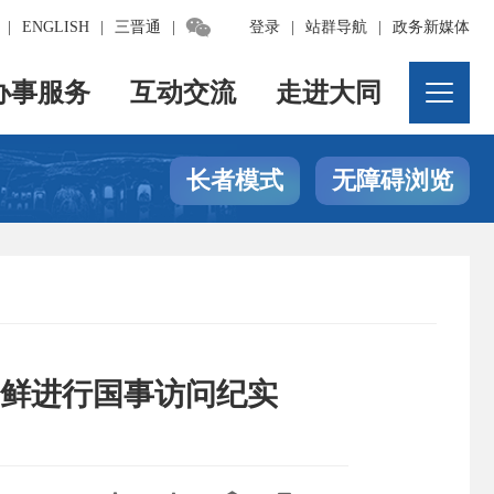

|
ENGLISH
|
三晋通
|
登录
|
站群导航
|
政务新媒体
办事服务
互动交流
走进大同
长者模式
无障碍浏览
鲜进行国事访问纪实