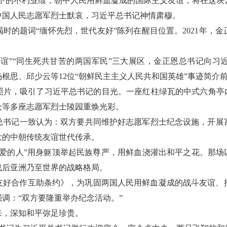
下的不朽业绩，朝中人民用鲜血凝成的国际主义友谊，将在这块
中国人民志愿军烈士默哀，习近平总书记神情肃穆。
参谒时的题词“缅怀先烈，世代友好”陈列在醒目位置。2021年
友谊”“同生死共甘苦的两国军民”三大展区，金正恩总书记向
根思、邱少云等12位“朝鲜民主主义人民共和国英雄”事迹简介
照片，吸引了习近平总书记的目光。一座红柱绿瓦的中式六角亭内
仓等多座志愿军烈士陵园重焕光彩。
总书记一致认为：双方要共同维护好志愿军烈士纪念设施，开展
大的中朝传统友谊世代传承。
爱的人”用身躯顶举起民族尊严，用鲜血浇灌出和平之花。那场
战后亚洲乃至世界的战略格局。
朝友好合作互助条约》，为巩固两国人民用鲜血凝成的战斗友谊
强调：“双方要隆重举办纪念活动。”
来，深知和平弥足珍贵。