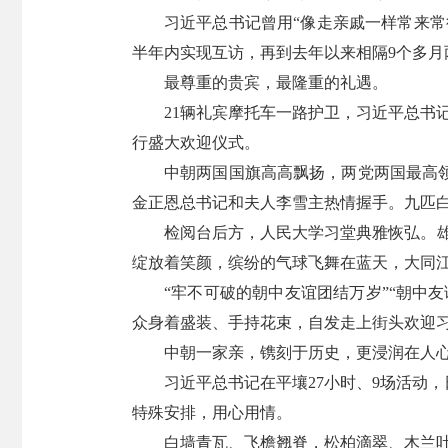
习近平总书记曾用“像走亲戚一样常来常
半年内实现互访，再到去年以来相隔9个多
最尊重的贵宾，最隆重的礼遇。
21辆礼宾摩托车一路护卫，习近平总书
行盛大欢迎仪式。
中朝两国国旗高高飘扬，两党两国最高
金正恩总书记和夫人李雪主热情握手。九匹
检阅台后方，人民大学习堂典雅恢弘。雄
绽放着笑颜，缤纷的气球飞舞在蓝天，大同
“牢不可破的朝中友谊团结万岁”“朝中
众身着盛装、手持花束，自发走上街头欢迎
中朝一家亲，镌刻于历史，更浸润在人
习近平总书记在平壤27小时、9场活动
特殊安排，用心用情。
白墙青瓦、飞檐翘脊，松柏滴翠、木兰