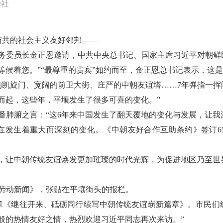
华社
运与共的社会主义友好邻邦——
国务委员长金正恩邀请，中共中央总书记、国家主席习近平对朝
等候着您。”“最尊重的贵宾”如约而至，金正恩总书记表示，这是
的凯旋门、宽阔的前卫大街、庄严的中朝友谊塔……7年弹指一挥
而起，这些年，平壤发生了很多可喜的变化。”
一番肺腑之言：“这6年来中国发生了翻天覆地的变化与发展，让我
在发生着重大而深刻的变化。《中朝友好合作互助条约》签订6
，让中朝传统友谊焕发更加璀璨的时代光辉，为促进地区乃至世
劳动新闻》，张贴在平壤街头的报栏。
章《继往开来、砥砺同行续写中朝传统友谊崭新篇章》。市民们
般的热情友好之情，热烈欢迎习近平同志再次来访。”