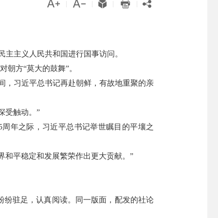





|
|
|
|
鲜民主主义人民共和国进行国事访问。
对朝方“莫大的鼓舞”。
间，习近平总书记再赴朝鲜，有故地重聚的亲
深受触动。”
5周年之际，习近平总书记举世瞩目的平壤之
界和平稳定和发展繁荣作出更大贡献。”
纷纷驻足，认真阅读。同一版面，配发的社论