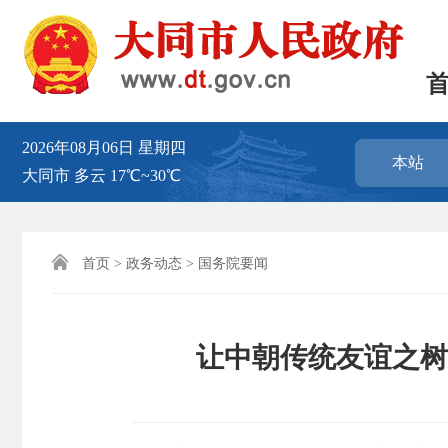
2026年08月06日
星期四
本站
大同市
多云
17℃~30℃

首页
>
政务动态
>
国务院要闻
让中朝传统友谊之树