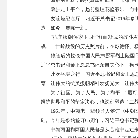
盛放的鲜花，映照凝重的碑文：“你们留
缓步走上平台，趋前整理花篮缎带，向
友谊塔纪念厅，习近平总书记2019年
造，如今，展陈一新。
“抗美援朝保家卫国”“鲜血凝成的战斗
战、上甘岭战役的历史照片前，在彭德怀、杨
修缮后的桧仓中国人民志愿军烈士陵园
近平总书记和金正恩总书记亲自关心下，桧
此次平壤之行，习近平总书记和金正恩
育，让伟大的抗美援朝精神发扬光大，让伟
为了祖国、为了人民、为了和平，“最可
维护世界和平的坚定决心，也深刻塑造了二
1961年，中朝老一辈领导人签订《中
础。今年是条约签订65周年，习近平总书记
中朝两国和两国人民都是从苦难中走过