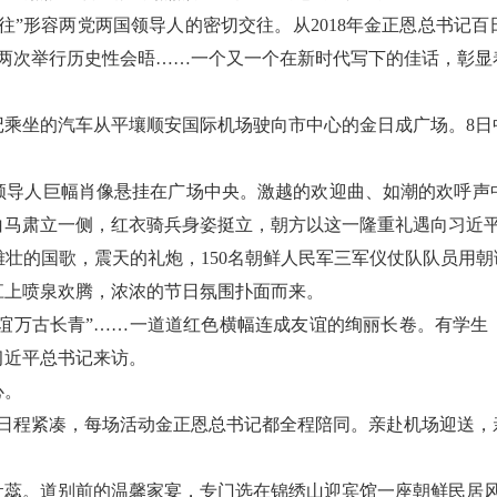
往”形容两党两国领导人的密切交往。从2018年金正恩总书记百
月两次举行历史性会晤……一个又一个在新时代写下的佳话，彰显
记乘坐的汽车从平壤顺安国际机场驶向市中心的金日成广场。8
领导人巨幅肖像悬挂在广场中央。激越的欢迎曲、如潮的欢呼声
白马肃立一侧，红衣骑兵身姿挺立，朝方以这一隆重礼遇向习近
壮的国歌，震天的礼炮，150名朝鲜人民军三军仪仗队队员用朝
江上喷泉欢腾，浓浓的节日氛围扑面而来。
友谊万古长青”……一道道红色横幅连成友谊的绚丽长卷。有学
习近平总书记来访。
心。
，日程紧凑，每场活动金正恩总书记都全程陪同。亲赴机场迎送
吐蕊。道别前的温馨家宴，专门选在锦绣山迎宾馆一座朝鲜民居