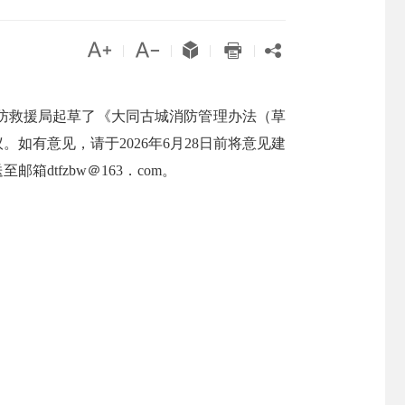





|
|
|
|
防救援局起草了《大同古城消防管理办法（草
有意见，请于2026年6月28日前将意见建
dtfzbw＠163．com。