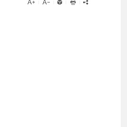





|
|
|
|