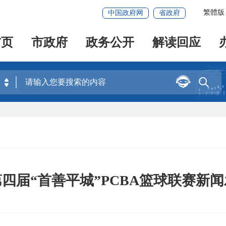
繁體版
中国政府网
省政府
首页
市政府
政务公开
解读回应


6第四届“首善平城”PCBA篮球联赛新