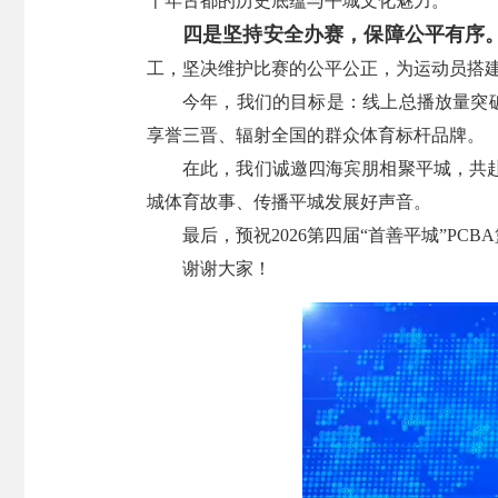
千年古都的历史底蕴与平城文化魅力。
四是坚持安全办赛，保障公平有序
工，坚决维护比赛的公平公正，为运动员搭
今年，我们的目标是：线上总播放量突破
享誉三晋、辐射全国的群众体育标杆品牌。
在此，我们诚邀四海宾朋相聚平城，共
城体育故事、传播平城发展好声音。
最后，预祝2026第四届“首善平城”P
谢谢大家！