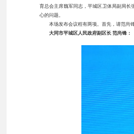
育总会主席魏军同志，平城区卫体局副局长
心的问题。
本场发布会议程有两项。首先，请范尚
大同市平城区人民政府副区长 范尚锋：