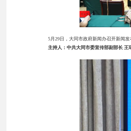
5月29日，大同市政府新闻办召开新闻发
主持人：中共大同市委宣传部副部长 王