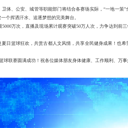
。
卫体、公安、城管等职能部门将结合各赛场实际，“一地一策
建一个挥洒汗水、追逐梦想的完美舞台。
5000万次，直播及现场累计观赛突破50万人次，力争达到前三
赴夏日篮球狂欢，共赏古都人文风情，共享全民健身成果！也希
CBA篮球联赛圆满成功！祝各位媒体朋友身体健康、工作顺利、万