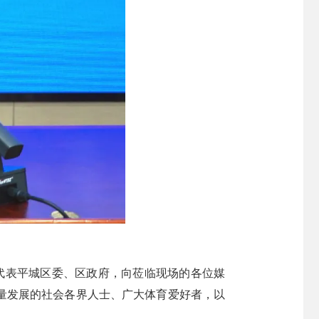
谨代表平城区委、区政府，向莅临现场的各位媒
量发展的社会各界人士、广大体育爱好者，以