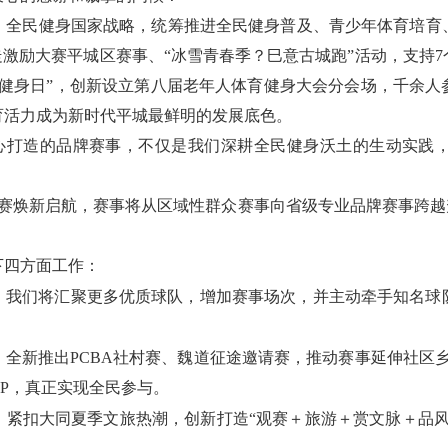
、全民健身国家战略，统筹推进全民健身普及、青少年体育培育
健走激励大赛平城区赛事、“冰雪青春季？巳意古城跑”活动，支
健身日”，创新设立第八届老年人体育健身大会分会场，千余人参与
育活力成为新时代平城最鲜明的发展底色。
精心打造的品牌赛事，不仅是我们深耕全民健身沃土的生动实践
球联赛焕新启航，赛事将从区域性群众赛事向省级专业品牌赛事跨越
下四方面工作：
。
我们将汇聚更多优质球队，增加赛事场次，并主动牵手知名球
。
全新推出PCBA社村赛、魏道征途邀请赛，推动赛事延伸社区
IP，真正实现全民参与。
。
紧扣大同夏季文旅热潮，创新打造“观赛＋旅游＋赏文脉＋品