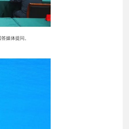
并回答媒体提问。