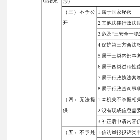
理结果
形）
（三）不予公
1.属于国家秘密
开
2.其他法律行政法
3.危及“三安全一稳
4.保护第三方合法
5.属于三类内部事
6.属于四类过程性
7.属于行政执法案
8.属于行政查询事
（四）无法提
1.本机关不掌握相
供
2.没有现成信息需
3.补正后申请内容
（五）不予处
1.信访举报投诉类