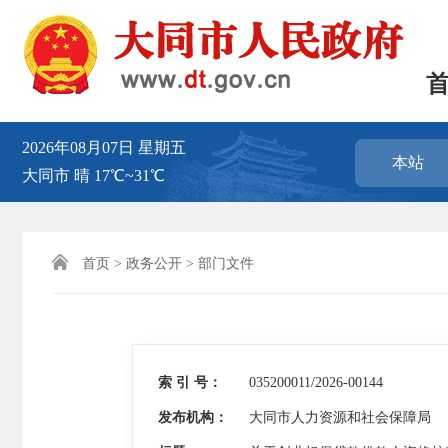
2026年08月07日
星期五
本站
大同市
晴
17℃~31℃

首页
>
政务公开
>
部门文件
索 引 号：
035200011/2026-00144
发布机构：
大同市人力资源和社会保障局