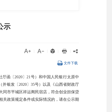
公示





|
|
|
|

文件下载
函〔2020〕21号）和中国人民银行太原中
银发〔2020〕35号）以及《山西省财政厅
的大同市平城区祥运阁民宿店，符合创业担保贷
符合相关政策规定条件或实际情况的，请在公示期