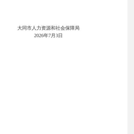
大同市人力资源和社会保障局
‎2026‎年‎7‎月‎3‎日