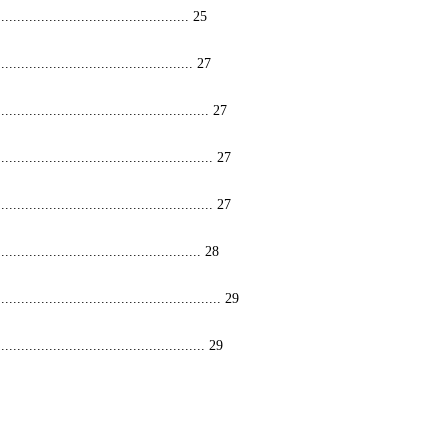
................................................
25
.................................................
27
.....................................................
27
......................................................
27
......................................................
27
...................................................
28
........................................................
29
....................................................
29