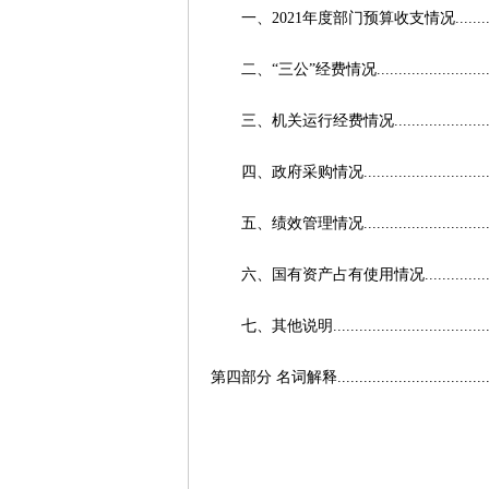
一、2021
年度部门预算收支情况
.......
二、“三公”经费情况
.........................
三、机关运行经费情况
.....................
四、政府采购情况
............................
五、绩效管理情况
............................
六、国有资产占有使用情况
..............
七
、其他说明
...................................
第四部分
名词解释
..................................