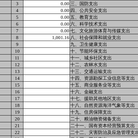
3
0.00
三、国防支出
4
0.00
四、公共安全支出
5
0.00
五、教育支出
6
0.00
六、科学技术支出
7
0.00
七、文化旅游体育与传媒支出
8
1,001.16
八、社会保障和就业支出
9
九、卫生健康支出
10
十、节能环保支出
11
十一、城乡社区支出
12
十二、农林水支出
13
十三、交通运输支出
14
十四、资源勘探工业信息等支出
15
十五、商业服务业等支出
16
十六、金融支出
17
十七、援助其他地区支出
18
十八、自然资源海洋气象等支出
19
十九、住房保障支出
20
二十、粮油物资储备支出
21
二十一、国有资本经营预算支出
22
二十二、灾害防治及应急管理支