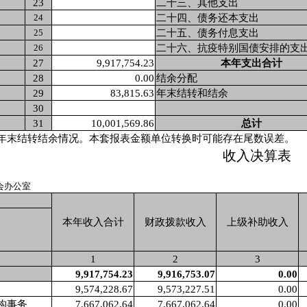
23
二十三、其他支出
24
二十四、债务还本支出
25
二十五、债务付息支出
26
二十六、抗疫特别国债安排的支
27
9,917,754.23
本年支出合计
28
0.00
结余分配
29
83,815.63
年末结转和结余
30
31
10,001,569.86
总计
年末结转结余情况。本套报表金额单位转换时可能存在尾数误差。
收入决算表
会办公室
本年收入合计
财政拨款收入
上级补助收入
1
2
3
9,917,754.23
9,916,753.07
0.00
9,574,228.67
9,573,227.51
0.00
构事务
7,667,062.64
7,667,062.64
0.00