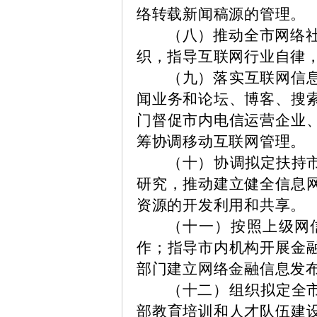
络转载新闻稿源的管理。
（八）推动全市网络
织，指导互联网行业自律
（九）
落
实互联网信
闻业务和论坛、博客、搜
门督促市内电信运营企业
筹协调移动互联网管理。
（十
）协
调拟定扶持
研究，推动建立健全信息
资源的开发利用和共享。
（十一
）按
照上级网
作；指导市内机构开展金
部门建立网络金融信息发
（十二
）组
织拟定全
部教育培训和人才队伍建