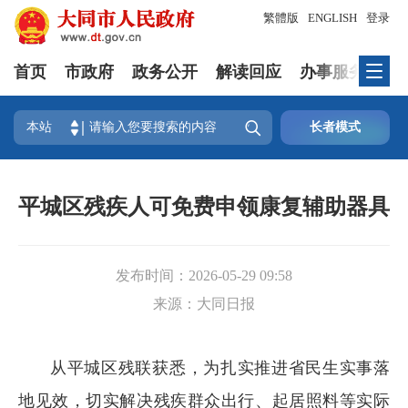
繁體版
ENGLISH
登录
首页
市政府
政务公开
解读回应
办事服务
互

本站
长者模式
平城区残疾人可免费申领康复辅助器具
发布时间：
2026-05-29 09:58
来源：
大同日报
从平城区残联获悉，为扎实推进省民生实事落
地见效，切实解决残疾群众出行、起居照料等实际