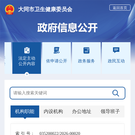
返回首页
大同市卫生健康委员会





公开
法定主动
依申请公开
政务服务
政民互动
报告
公开内容


机构职能
内设机构
办公地址
领导班子
索 引 号：
035200022/2026-00020