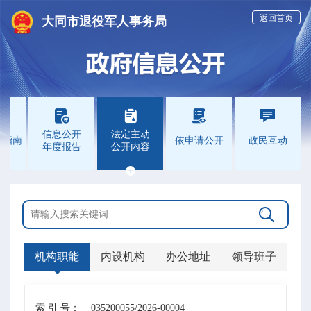
返回首页
大同市退役军人事务局





信息公开
法定主动
开指南
依申请公开
政民互动
年度报告
公开内容


机构职能
内设机构
办公地址
领导班子
索 引 号：
035200055/2026-00004