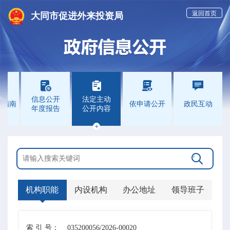
返回首页
大同市促进外来投资局





信息公开
法定主动
开指南
依申请公开
政民互动
年度报告
公开内容


机构职能
内设机构
办公地址
领导班子
索 引 号：
035200056/2026-00020