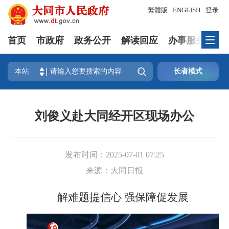
繁體版
ENGLISH
登录
首页
市政府
政务公开
解读回应
办事服务
互

本站
长者模式
刘俊义赴大同经开区现场办公
发布时间：
2025-07-01 07:25
来源：
大同日报
解难题提信心 强保障促发展