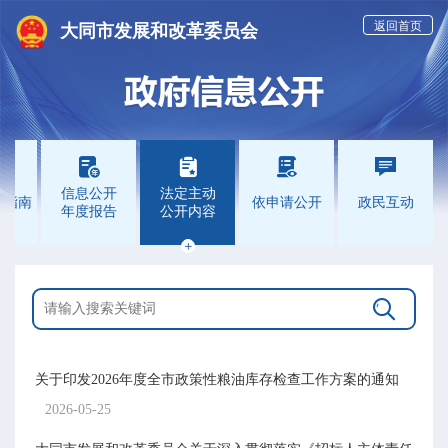
返回首页
大同市发展和改革委员会





信息公开
法定主动
开指南
依申请公开
政民互动
年度报告
公开内容


关于印发2026年度全市政策性粮油库存检查工作方案的通知
2026-05-25