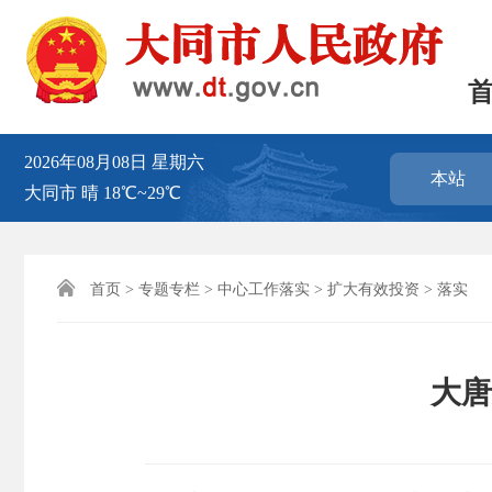
2026年08月08日
星期六
本站
大同市
晴
18℃~29℃

首页
>
专题专栏
>
中心工作落实
>
扩大有效投资
>
落实
大唐