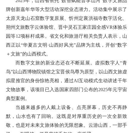
2025年，山西省依托“数智赋能晋享山河”数字文旅品
牌创新嘉年华等大型活动深挖业态潜力。活动集中展示了
太原天龙山石窟数字复原展、忻州定襄洪福寺数字活化、
朔州文旅数字云体验馆、晋中灵石王家庄园全感VR体验乐
园等12项标杆成果。省文化和旅游厅相关负责人表示，山
西正以“华夏古文明·山西好风光”品牌为主线，开创“数字
＋文旅”的山西模式。
而数字文旅的新业态还在不断延展。虚拟数字人“青
鸟”以山西博物院镇馆之宝晋侯鸟尊为原型，以山西文旅虚
拟星推官的身份惊艳亮相，通过AI互动模式生动讲述千年
文物故事，该项目已入选国家四部门公布的2025年元宇宙
典型案例。
当越来越多的人戴上设备、点亮屏幕，历史不再静
默，山水也有了回响。这既是对厚重历史的一次全新致
敬，也是对未来文旅体验的无限想象。云游山西，一部手