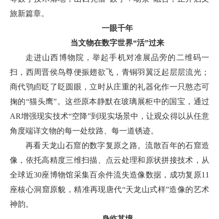
旅新篇章。
一眼千年
当文物在数字世界“活”过来
走进山西博物院，举起手机对准展品旁的二维码一
扫，西周晋侯鸟尊便振翅欲飞，青铜羽翼泛起层层流光；
商代鸮卣眨了眨圆眼，立时从庄重的礼器化作一只憨态可
掬的“猫头鹰”。这些原本静默在玻璃展柜中的国宝，通过
AR增强现实技术“空降”到现实场景中，让观众得以从任意
角度端详文物的每一处纹路、每一道锈迹。
再看天龙山石窟的数字复原之路。流散百年的石窟造
像，依托高精度三维扫描、点云处理和原状拼接技术，从
全球近30座博物馆采集百余件流失造像数据，成功复原11
座核心洞窟原貌，精准再现唐代“天龙山式样”造像的艺术
神韵。
身临其境