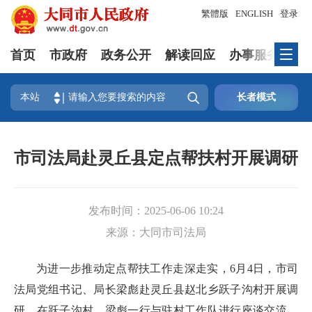
繁體版
ENGLISH
登录
首页
市政府
政务公开
解读回应
办事服务
互

本站
长者模式
市司法局赴灵丘县定点帮扶村开展调研
发布时间：
2025-06-06 10:24
来源：
大同市司法局
为进一步推动定点帮扶工作走深走实，6月4日，市司
法局党组书记、局长梁彪赴灵丘县赵北乡跃子沟村开展调
研。在跃子沟村，梁彪一行与驻村工作队进行座谈交流。