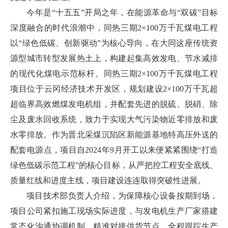
今年是“十五五”开局之年，在能源革命与“双碳”目标
深度融合的时代浪潮中，同热三期2×100万千瓦煤电工程
以“绿色低碳、创新驱动”为核心导向，在大同这座传统资
源型城市转型发展热土上，构建起集高效发电、节水减排
的现代化煤电示范标杆。同热三期2×100万千瓦煤电工程
项目位于云冈经济技术开发区，规划建设2×100万千瓦超
超临界高效燃煤发电机组，并配套先进的脱硫、脱硝、除
尘及废水回收系统，致力于实现大气污染物近零排放和废
水零排放。作为晋北采煤沉陷区新能源基地特高压外送的
配套电源点，项目自2024年9月开工以来便紧紧围绕“打造
绿色低碳示范工程”的核心目标，从严把控工程安全底线、
质量红线和进度主线，项目建设连连取得突破性进展。
项目技术部负责人介绍，为保障核心设备按期到场，
项目公司紧扣施工现场实际进度，与发电机生产厂家搭建
常态化沟通协调机制，精准对接供货节点、全程跟踪生产