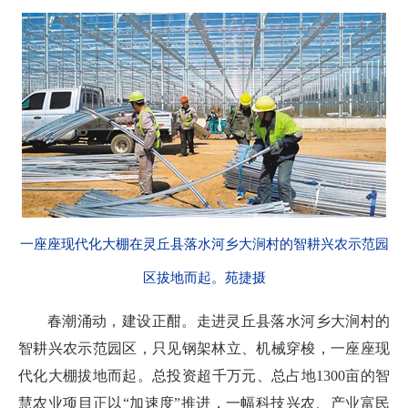
一座座现代化大棚在灵丘县落水河乡大涧村的智耕兴农示范园
区拔地而起。苑捷摄
春潮涌动，建设正酣。走进灵丘县落水河乡大涧村的
智耕兴农示范园区，只见钢架林立、机械穿梭，一座座现
代化大棚拔地而起。总投资超千万元、总占地1300亩的智
慧农业项目正以“加速度”推进，一幅科技兴农、产业富民