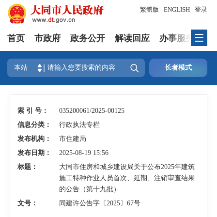
繁體版
ENGLISH
登录
首页
市政府
政务公开
解读回应
办事服务
互

本站
长者模式
索 引 号：
035200061/2025-00125
信息分类：
行政执法专栏
发布机构：
市住建局
发布日期：
2025-08-19 15:56
标题：
大同市住房和城乡建设局关于公布2025年建筑
施工特种作业人员首次、延期、注销审查结果
的公告（第十九批）
文号：
同建许公告字〔2025〕67号