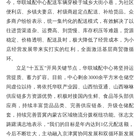
今，华联城配中心配送车辆穿梭于城乡大街小巷，为社区
便利店、乡镇夫妻店、村级商超定点配送、补给货品。众
多商户纷纷表示，统一集约化的配送模式，有效解决了以
往进货渠道杂、运费高、到货慢、库存积压等难题，货源
稳定、价格透明、配送及时，极大降低了经营成本，为小
店经营发展带来实打实的红利，全面激活基层商贸微循
环。
立足“十五五”开局关键节点，华联城配中心将坚持运
营提质、蓄力扩容。目前，中心剩余3000余平方米仓储空
间虚位以待，将依托华联产业园、山西怡亚通、山西咻咻
供应链多方资源优势，积极对接国内生鲜、食品等头部供
应商，持续丰富货品品类、完善供应链条、升级仓储配
套，持续完善晋冀内蒙古区域物流分拨枢纽功能。张志文
踌躇满志地表示，“我们的目标是年内达到1亿元配送额，
今后不断壮大，主动融入京津冀协同发展和双循环新发展