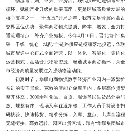
物流通，则产业兴、经济活。现代供应链是畅通经济
循环、赋能产业升级的重要底座，更是区域高质量发展的
核心支撑之一。“十五五”开局之年，我市立足晋冀内蒙古
交界区位优势，聚焦商贸物流提质、降本、增效，全力打
通流通堵点、补齐产业短板。今年4月10日，晋北首个“集
采—干线—统仓—城配”全链路供应链枢纽落地投运，华联
城市配送中心正式全面运营，以一体化、智能化、集约化
运营模式，盘活晋北物流资源、畅通城乡商贸循环，为全
市经济高质量发展注入强劲物流动能。
初夏时节，华联电商物流数字经济产业园内一派繁忙
奋进的实干景象。宽敞的智能仓储库房内，多层高位货架
整齐林立，3000余种食品、百货、服饰等民生货品分类码
放、规整有序。现场叉车往返穿梭，工作人员手持设备扫
码核验、快速拣货、精准分拣，入库、盘点、出库全流程
无缝衔接、高效运转。园区出货区域，印有“华联集团城市