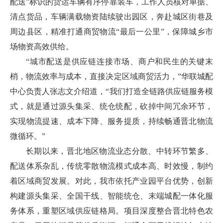
配送”标识的货运车辆有序停靠装车，工作人员核对单据、
清点货品，车辆满载物资陆续驶出园区，奔赴城区街巷及
周边县区，精准打通商贸物流“最后一公里”，保障城乡市
场物资高效供给。
“城市配送是供应链连接市场、商户和民生的关键末
梢，物流效率与成本，直接决定区域商贸活力，”华联城配
中心负责人张志文介绍道，“我们打造全链路供应链服务模
式，就是通过源头集采、统仓统配，砍掉中间冗余环节，
实现物流提速、成本下降、服务提质，持续畅通晋北物流
微循环。”
长期以来，晋北地区物流业态分散、中转环节繁多、
配送体系杂乱，传统零散物流模式成本高、时效慢，制约
着区域商贸发展。对此，我市依托产业园平台优势，创新
构建源头集采、全国干线、智能统仓、末端城配一体化服
务体系，重塑区域供应链格局。项目深度整合晋北特色农