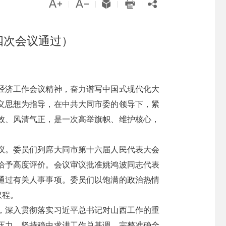





|
|
|
|
四次会议通过）
经济工作会议精神，奋力谱写中国式现代化大
义思想为指导，在中共大同市委的领导下，紧
效、风清气正，是一次高举旗帜、维护核心，
议。委员们列席大同市第十六届人民代表大会
给予高度评价。会议审议批准姚鸿波同志代表
通过有关人事事项。委员们以饱满的政治热情
议程。
，深入贯彻落实习近平总书记对山西工作的重
压力，坚持稳中求进工作总基调，完整准确全