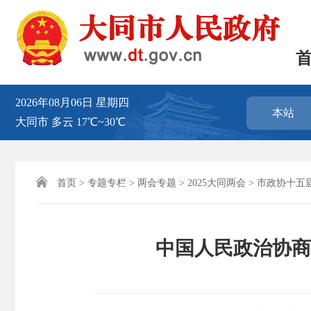
2026年08月06日
星期四
本站
大同市
多云
17℃~30℃

首页
>
专题专栏
>
两会专题
>
2025大同两会
>
市政协十五
中国人民政治协商