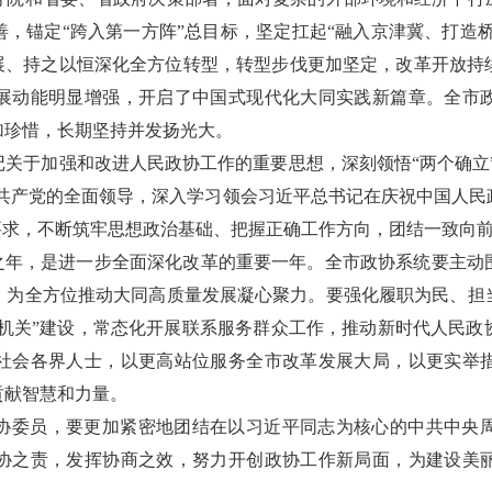
，锚定“跨入第一方阵”总目标，坚定扛起“融入京津冀、打造桥
发展、持之以恒深化全方位转型，转型步伐更加坚定，改革开放持
展动能明显增强，开启了中国式现代化大同实践新篇章。全市
加珍惜，长期坚持并发扬光大。
关于加强和改进人民政协工作的重要思想，深刻领悟“两个确立”
国共产党的全面领导，深入学习领会习近平总书记在庆祝中国人民
要求，不断筑牢思想政治基础、把握正确工作方向，团结一致向
收官之年，是进一步全面深化改革的重要一年。全市政协系统要主
，为全方位推动大同高质量发展凝心聚力。要强化履职为民、担
型机关”建设，常态化开展联系服务群众工作，推动新时代人民
社会各界人士，以更高站位服务全市改革发展大局，以更实举
贡献智慧和力量。
协委员，要更加紧密地团结在以习近平同志为核心的中共中央
协之责，发挥协商之效，努力开创政协工作新局面，为建设美