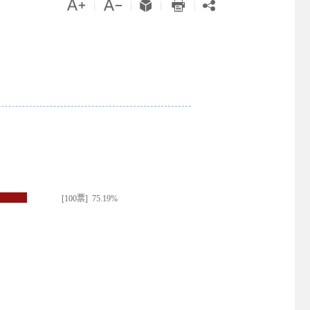





|
|
|
|