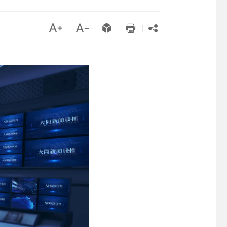





|
|
|
|