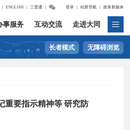

|
ENGLISH
|
三晋通
|
登录
|
站群导航
|
政务新媒体
办事服务
互动交流
走进大同
长者模式
无障碍浏览
记重要指示精神等 研究防