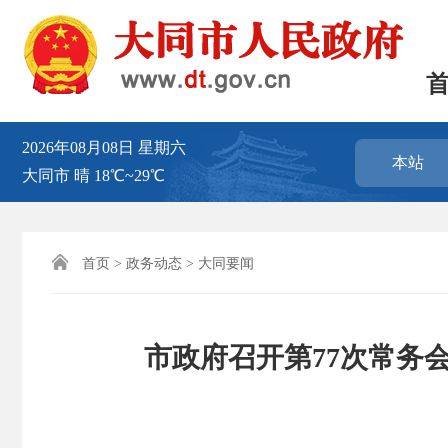
2026年08月08日
星期六
本站
大同市
晴
18℃~29℃

首页
>
政务动态
>
大同要闻
市政府召开第77次常务