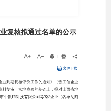
小企业复核拟通过名单的公示





|
|
|
|

文件下载
小企业到期复核评价工作的通知》（晋工信企业
局资料复审、实地查验的基础上，拟对山西省地
同市中数腾科技有限公司等3家企业（名单见附