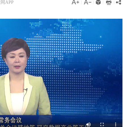




同APP

|
|
|
|