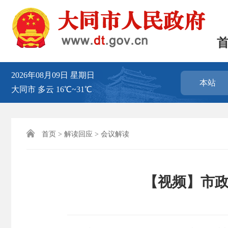
2026年08月09日
星期日
本站
大同市
多云
16℃~31℃

首页
>
解读回应
>
会议解读
【视频】市政