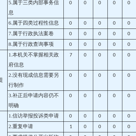
5.属于三类内部事务信
0
0
0
0
0
息
6.属于四类过程性信息
0
0
0
0
0
7.属于行政执法案卷
0
0
0
0
0
8.属于行政查询事项
0
0
0
0
0
1.本机关不掌握相关政
7
0
0
0
0
府信息
）
2.没有现成信息需要另
0
0
0
0
0
提
行制作
3.补正后申请内容仍不
0
0
0
0
0
明确
1.信访举报投诉类申请
0
0
0
0
0
2.重复申请
1
0
0
0
0