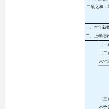
二项之和，
一、本年新
二、上年结
（一
（二
只计
（三
不予