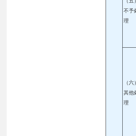
（五
不予
理
（六
其他
理