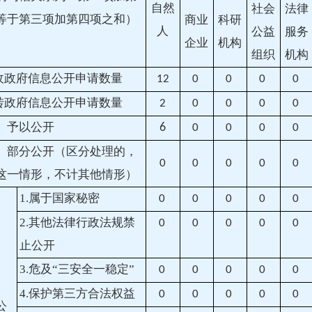
自然
社会
法律
等于第三项加第四项之和）
商业
科研
人
公益
服务
企业
机构
组织
机构
收政府信息公开申请数量
12
0
0
0
0
转政府信息公开申请数量
2
0
0
0
0
）予以公开
6
0
0
0
0
）部分公开
（区分处理的，
0
0
0
0
0
这一情形，不计其他情形）
1.属于国家秘密
0
0
0
0
0
2.其他法律行政法规禁
0
0
0
0
0
止公开
3.危及“三安全一稳定”
0
0
0
0
0
）
4.保护第三方合法权益
0
0
0
0
0
公