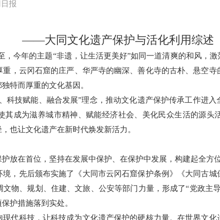
同日报
——大同文化遗产保护与活化利用综述
而至，今年的主题“非遗，让生活更美好”如同一道清爽的和风，
厚重，云冈石窟的庄严、华严寺的幽深、善化寺的古朴、悬空寺
都独特而厚重的文化基因。
先、科技赋能、融合发展”理念，推动文化遗产保护传承工作进入
使其成为滋养城市精神、赋能经济社会、美化民众生活的源头
径，也让文化遗产在新时代焕发新活力。
保护放在首位，坚持在发展中保护、在保护中发展，构建起全方
环境，先后颁布实施了《大同市云冈石窟保护条例》《大同古城
调文物、规划、住建、文旅、公安等部门力量，形成了“党政主导
项保护措施落到实处。
抱现代科技，让科技成为文化遗产保护的硬核力量。在世界文化