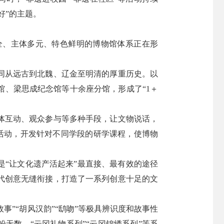
好”的主题。
全、主体多元、特色鲜明的博物馆体系正在形
同从远古到北魏、辽金至明清的厚重历史。以
、梁思成纪念馆等十余座分馆，形成了“1＋
体互动、观众参与等多种手段，让文物说话，
教活动，开发针对不同学段的研学课程，使博物
“让文化遗产活起来”最直接、最有效的途径
代创意无缝衔接，打造了一系列创意十足的文
事”“胡风汉韵”“鸱吻”等极具辨识度和故事性
无数。“云冈礼物系列”“云冈锦绣系列”等系