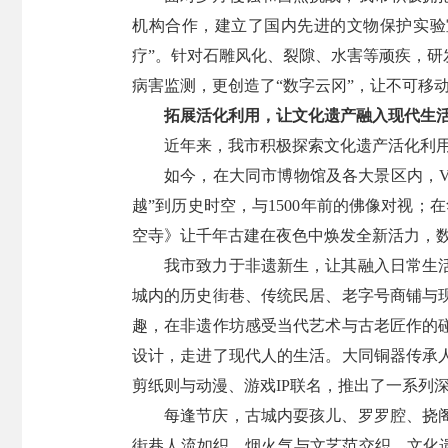
机构合作，建立了国内先进的文物保护实验
疗”。针对石雕风化、裂隙、水害等顽疾，
病害监测，更创造了“数字云冈”，让不可移
拓展活化利用，让文化遗产融入现代生
近年来，我市积极探索文化遗产活化利用
如今，在大同市博物馆及各大景区内，V
越”到历史时空，与1500年前的佛像对视
空寺》让千年古建在夜色中焕发全新活力，
我市致力于非遗新生，让其融入日常生
城内的历史街巷、传统民居、老字号商铺与
趣，在非遗作坊感受当代艺术与古老匠作的
设计，走进了现代人的生活。大同铜器传承
剪纸则与动漫、游戏IP联名，推出了一系列
每逢节庆，古城内耍孩儿、罗罗腔、挠
街巷人流如织，烟火气与文艺范交织，文化遗