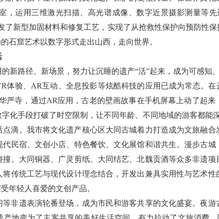
室，运用三维激光扫描、高光谱成像、数字近景摄影测量等先进
研发了新型加固材料和修复工艺，实现了从抢救性保护向预防性保
动的石窟艺术以数字形式走出山西，走向世界。
活
的新路径、新场景，努力让沉睡的遗产“活”起来，成为可感知
R体验、AR互动、全息投影等炫酷科技的应用已成为常态。在
；在华严寺，通过AR应用，古老的壁画故事在手机屏幕上动了起
数字化手段打破了时空限制，让不同年龄、不同地域的游客都能
活点滴。我市将文化遗产核心区大同古城着力打造成为文旅融合
现代民宿、文创小店、特色餐饮、文化展馆和谐共生。漫步古城
碰撞。大同铜器、广灵剪纸、大同结艺、北魏贡酒等众多非遗项
人将传统工艺与现代设计理念结合，开发出兼具实用性与艺术性
深受年轻人喜爱的文创产品。
阁等非遗表演轮番登场，成为市民和游客共享的文化盛宴。夜游
产地变为了主客共享的美好生活空间，有力拉动了文旅消费。同