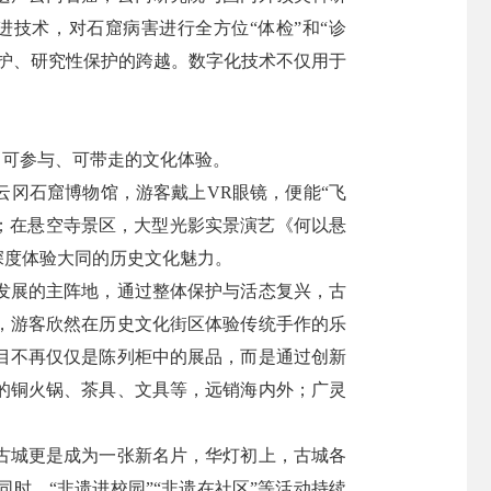
技术，对石窟病害进行全方位“体检”和“诊
护、研究性保护的跨越。数字化技术不仅用于
、可参与、可带走的文化体验。
云冈石窟博物馆，游客戴上VR眼镜，便能“飞
来；在悬空寺景区，大型光影实景演艺《何以悬
深度体验大同的历史文化魅力。
发展的主阵地，通过整体保护与活态复兴，古
，游客欣然在历史文化街区体验传统手作的乐
目不再仅仅是陈列柜中的展品，而是通过创新
的铜火锅、茶具、文具等，远销海内外；广灵
古城更是成为一张新名片，华灯初上，古城各
时，“非遗进校园”“非遗在社区”等活动持续