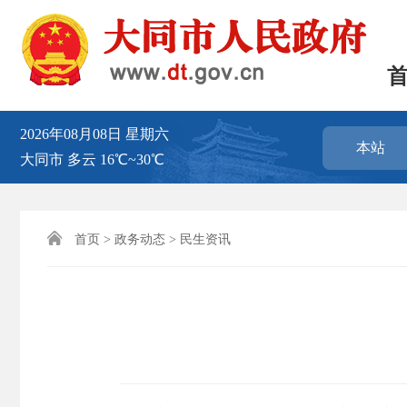
2026年08月08日
星期六
本站
大同市
多云
16℃~30℃

首页
>
政务动态
>
民生资讯