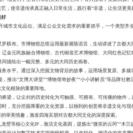
艺，使非遗传承真正融入日常生活，践行着“非遗，让生活更美
美好
升城市文化品位、满足公众文化需求的重要抓手，一个类型齐
星罗棋布。市博物馆总馆运用最新展陈语言，生动讲述了古都大
、辽金元民族融合博物馆、古代铜造艺术博物馆、大同红色记忆馆
共同描绘出一幅完整、多元的大同历史画卷。
服务水平。通过深入挖掘文物背后的故事，运用场景复原、多媒
，推出“文博大讲堂”“博物馆奇妙夜”“小小讲解员”等品牌社
承文化根脉的重要阵地。
的桥梁，让尘封的历史转化为可触摸、可拥有、可传播的物件，是
同时，充分挖掘厚重的文化资源，以独到的创意将非遗文化与现
者的审美情趣，激发四海宾朋对古都大同文化的深度探索。
壁等核心文化IP，激活文化基因，提炼出“微笑的云冈”“木兰故
创意设计与数字技术实现华丽蜕变，以年轻化、潮流化的姿态圈粉