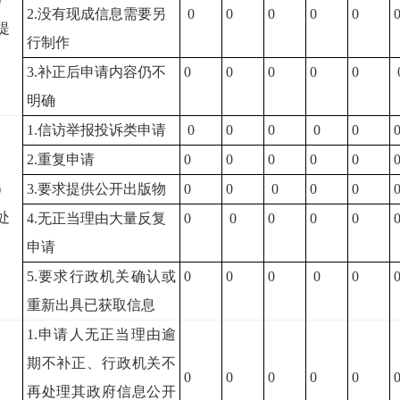
2.
没有现成信息需要另
0
0
0
0
0
提
行制作
3.
补正后申请内容仍不
0
0
0
0
0
明确
1.
信访举报投诉类申请
0
0
0
0
0
2.
重复申请
0
0
0
0
0
）
3.
要求提供公开出版物
0
0
0
0
0
处
4.
无正当理由大量反复
0
0
0
0
0
申请
5.
要求行政机关确认或
0
0
0
0
0
重新出具已获取信息
1.
申请人无正当理由逾
期不补正、行政机关不
0
0
0
0
0
再处理其政府信息公开