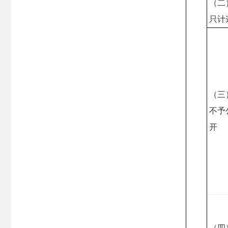
（二
只计
（三
不予
开
（四