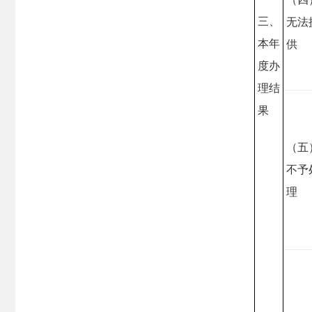
三、
无法
本年
供
度办
理结
果
（五
不予
理