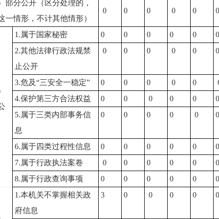
）部分公开（区分处理的，
0
0
0
0
0
这一情形，不计其他情形）
1.
属于国家秘密
0
0
0
0
0
2.
其他法律行政法规禁
0
0
0
0
0
止公开
3.
危及“三安全一稳定”
0
0
0
0
0
）
4.
保护第三方合法权益
0
0
0
0
0
公
5.
属于三类内部事务信
0
0
0
0
0
息
6.
属于四类过程性信息
0
0
0
0
0
7.
属于行政执法案卷
0
0
0
0
0
8.
属于行政查询事项
0
0
0
0
0
1.
本机关不掌握相关政
3
0
0
0
0
府信息
）