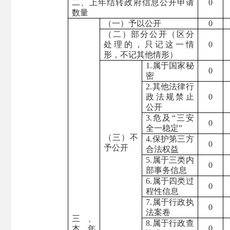
二、上年结转政府信息公开申请
0
数量
（一）予以公开
0
（二）部分公开（区分
处理的，只记这一情
0
形，不记其他情形）
1.属于国家秘
0
密
2.其他法律行
政法规禁止
0
公开
3.危及“三安
0
全一稳定”
（三）
不
4.保护第三方
0
予公开
合法权益
5.属于三类内
0
部事务信息
6.属于四类过
0
程性信息
7.属于行政执
0
法案卷
三、
8.属于行政查
0
本年