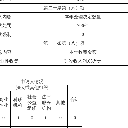
第二十条第（六）项
息内容
本年
处理决定数量
政处罚
396件
政强制
0
第二十条第（八）项
息内容
本年收费金额
业性收费
罚没收入
74.65万
元
申请人情况
法人或其他组织
社会
法律
商业
科研
合计
公益
服务
其他
企业
机构
组织
机构
0
0
0
0
0
0