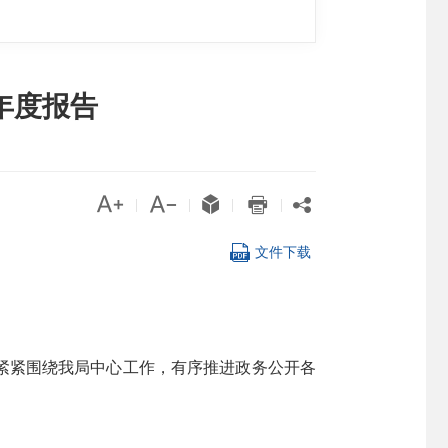
年度报告





|
|
|
|

文件下载
，紧紧围绕我局中心工作，有序推进政务公开各