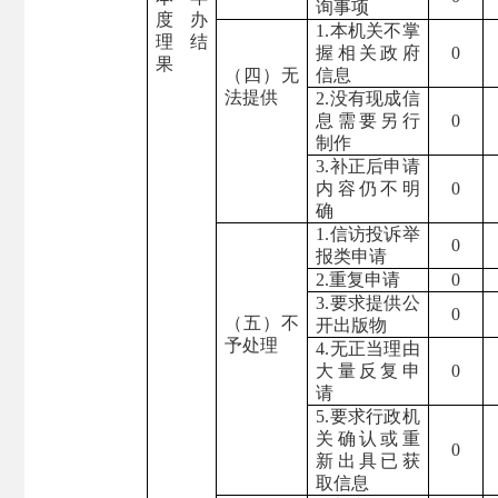
询事项
度办
1.本机关不掌
理结
握相关政府
0
果
（四）无
信息
法提供
2.没有现成信
息需要另行
0
制作
3.补正后申请
内容仍不明
0
确
1.信访投诉举
0
报类申请
2.重复申请
0
3.要求提供公
0
（五）不
开出版物
予处理
4.无正当理由
大量反复申
0
请
5.要求行政机
关确认或重
0
新出具已获
取信息