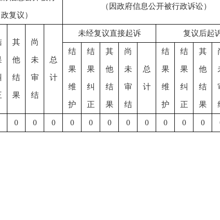
（因政府信息公开被行政诉讼）
政复议）
未经复议直接起诉
复议后起
结
其
尚
结
结
其
尚
结
结
其
果
他
未
总
果
果
他
未
总
果
果
他
纠
结
审
计
维
纠
结
审
计
维
纠
结
正
果
结
护
正
果
结
护
正
果
0
0
0
0
0
0
0
0
0
0
0