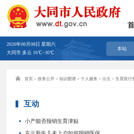
2026年08月08日
星期六
本站
大同市
多云
16℃~30℃

首页
>
政务公开
>
知识图谱
>
个人服务
>
出生
>
生育医疗
互动
小产能否报销生育津贴
左云新生儿未上户如何报销医保