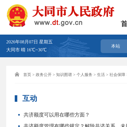
2026年08月07日
星期五
本站
大同市
晴
16℃~30℃

首页
>
政务公开
>
知识图谱
>
个人服务
>
生活
>
社会保障
互动
共济额度可以用在哪些方面？
共济额度管理有哪些规定？解除共济关系，未