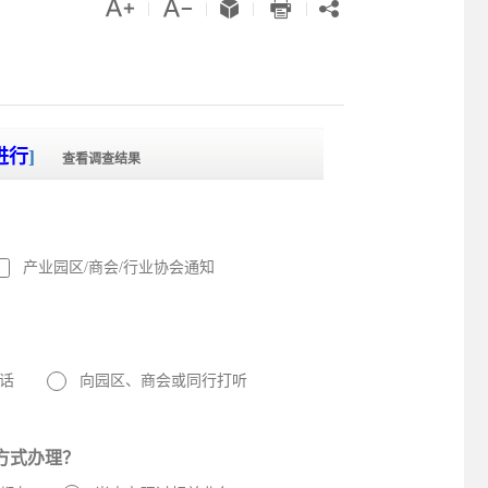





|
|
|
|