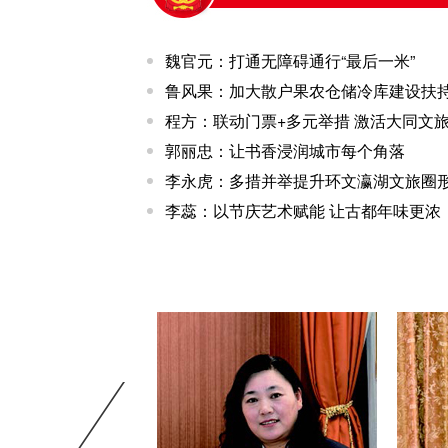
魏官元：打通无障碍通行“最后一米”
鲁风果：加大散户果农仓储冷库建设扶
程方：联动门票+多元举措 激活大同文
郭丽忠：让书香浸润城市每个角落
李永虎：多措并举提升环文瀛湖文旅圈
李蕊：以节庆艺术赋能 让古都年味更浓