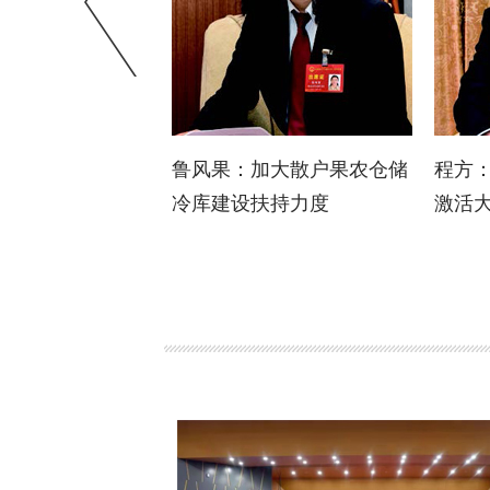
打通无障碍通
鲁风果：加大散户果农仓储
程方
米”
冷库建设扶持力度
激活