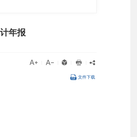
统计年报





|
|
|
|

文件下载