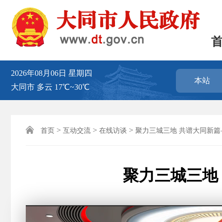
2026年08月06日
星期四
本站
大同市
多云
17℃~30℃

>
>
>
首页
互动交流
在线访谈
聚力三城三地 共谱大同新篇
聚力三城三地