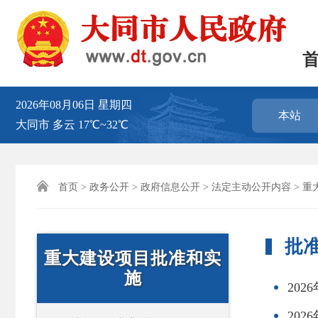
2026年08月06日
星期四
本站
大同市
多云
17℃~32℃

首页
>
政务公开
>
政府信息公开
>
法定主动公开内容
>
重
批
重大建设项目批准和实
施
20
20