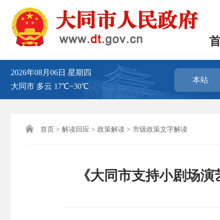
2026年08月06日
星期四
本站
大同市
多云
17℃~30℃

首页
>
解读回应
>
政策解读
>
市级政策文字解读
《大同市支持小剧场演