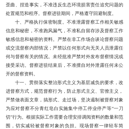
歪曲、捏造事实，不准违反生态环境损害责任追究问题的
处置规范和程序。督察进驻期间，严格遵守回避制度。
十、严格执行保密制度。不准泄露督察工作相关敏感
信息和秘密，不准跑风漏气，不准私自留存涉及督察工作
敏感信息和秘密的资料。严禁在非工作场合谈论督察问题
或交流督察内部情况；严禁以任何形式向无关人员泄露任
何与督察有关的情况。未经批准严禁对外发布督察情况或
接受采访。督察进驻结束后，不准擅自对外泄露任何未公
开的督察资料。
十一、贯彻落实整治形式主义为基层减负的要求，改
进督察方式，规范督察行为，防止形式主义、官僚主义，
严禁做表面文章，搞形式、走过场，坚决遏制被督察对象
为应对督察不分青红皂白实施集中停工停业停产等“一刀
切”行为。根据实际工作需要合理安排调阅资料的数量和范
围，切实减轻被督察对象的负担。现场督察一律轻车简