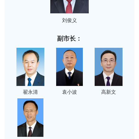
刘俊义
副市长：
翟永清
袁小波
高新文