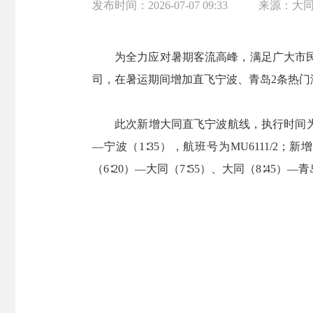
发布时间：
2026-07-07 09:33
来源：
大
为全力应对暑期客流高峰，满足广大市民海
司，在暑运期间增加直飞宁波、青岛2条热
此次新增大同直飞宁波航线，执行时间为7月1日
—宁波（1∶35），航班号为MU6111/
（6∶20）—大同（7∶55）、大同（8∶45）—青