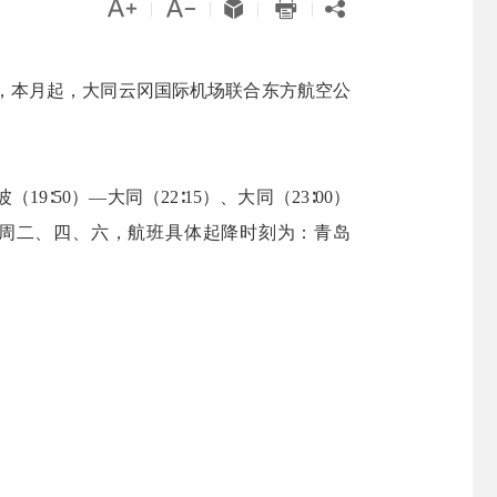





|
|
|
|
，本月起，大同云冈国际机场联合东方航空公
50）—大同（22∶15）、大同（23∶00）
期为每周二、四、六，航班具体起降时刻为：青岛