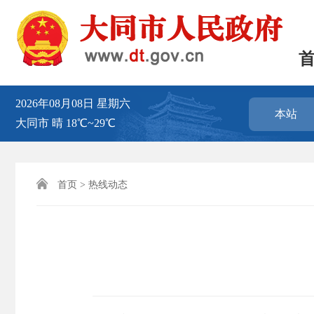
2026年08月08日
星期六
本站
大同市
晴
18℃~29℃

首页
>
热线动态