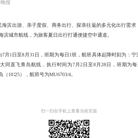
同晚报
滨出游、亲子度假、商务出行、探亲往返的多元化出行需求
门海滨城市航线，为旅客夏日出行打通便捷空中通道。
至8月31日，班期为每日1班，航班具体起降时刻为：宁波（19∶
2；新增大同直飞青岛航线，执行时间为7月2日至8月28日，班
岛（10∶25），航班号为MU6703/4。
扫一扫在手机上查看当前页面