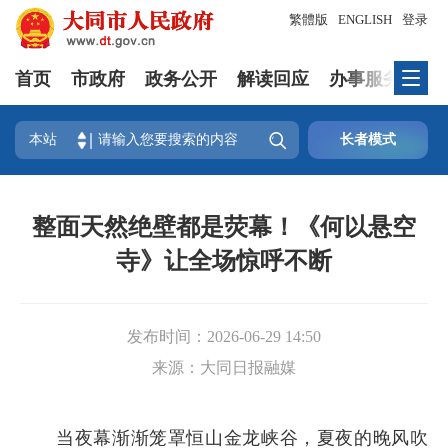
繁體版
ENGLISH
登录
首页
市政府
政务公开
解读回应
办事服务
互

本站
长者模式
整面天然绝壁都是荧幕！《何以悬空
寺》让全场惊呼不断
发布时间：
2026-06-29 14:50
来源：
大同日报融媒
当夜幕渐渐笼罩恒山金龙峡谷，夏夜的晚风吹