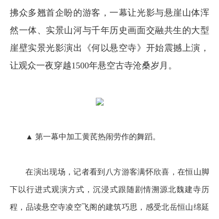
拂众多翘首企盼的游客，一幕让光影与悬崖山体浑
然一体、实景山河与千年历史画面交融共生的大型
崖壁实景光影演出《何以悬空寺》开始震撼上演，
让观众一夜穿越1500年悬空古寺沧桑岁月。
▲ 第一幕中加工黄芪热闹劳作的舞蹈。
在演出现场，记者看到八方游客满怀欣喜，在恒山脚
下以行进式观演方式，沉浸式跟随剧情溯源北魏建寺历
程，品读悬空寺凌空飞阁的建筑巧思，感受北岳恒山绵延