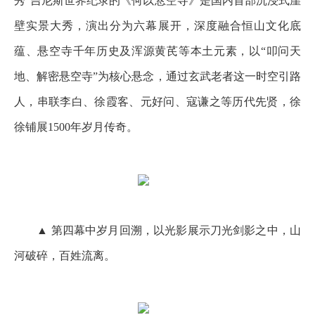
秀”吉尼斯世界纪录的《何以悬空寺》是国内首部沉浸式崖
壁实景大秀，演出分为六幕展开，深度融合恒山文化底
蕴、悬空寺千年历史及浑源黄芪等本土元素，以“叩问天
地、解密悬空寺”为核心悬念，通过玄武老者这一时空引路
人，串联李白、徐霞客、元好问、寇谦之等历代先贤，徐
徐铺展1500年岁月传奇。
▲ 第四幕中岁月回溯，以光影展示刀光剑影之中，山
河破碎，百姓流离。