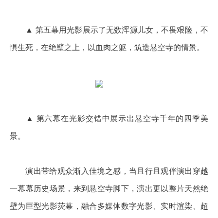
▲ 第五幕用光影展示了无数浑源儿女，不畏艰险，不
惧生死，在绝壁之上，以血肉之躯，筑造悬空寺的情景。
▲ 第六幕在光影交错中展示出悬空寺千年的四季美
景。
演出带给观众渐入佳境之感，当且行且观伴演出穿越
一幕幕历史场景，来到悬空寺脚下，演出更以整片天然绝
壁为巨型光影荧幕，融合多媒体数字光影、实时渲染、超