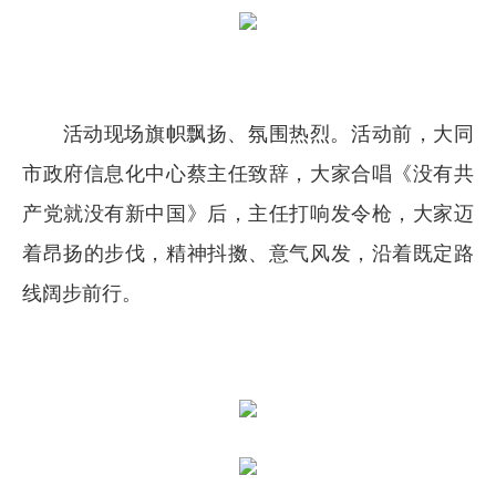
活动现场旗帜飘扬、氛围热烈。活动前，大同
市政府信息化中心蔡主任致辞，大家合唱《没有共
产党就没有新中国》后，主任打响发令枪，大家迈
着昂扬的步伐，精神抖擞、意气风发，沿着既定路
线阔步前行。