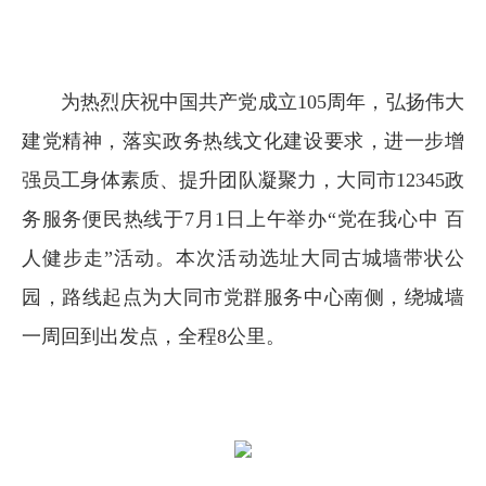
为热烈庆祝中国共产党成立105周年，弘扬伟大
建党精神，落实政务热线文化建设要求，进一步增
强员工身体素质、提升团队凝聚力，大同市12345政
务服务便民热线于7月1日上午举办“党在我心中 百
人健步走”活动。本次活动选址大同古城墙带状公
园，路线起点为大同市党群服务中心南侧，绕城墙
一周回到出发点，全程8公里。